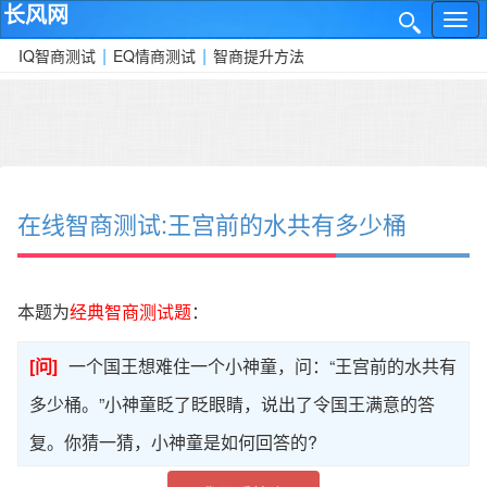
长风网
网
✕
站
|
|
IQ智商测试
EQ情商测试
智商提升方法
导
航
在线智商测试:王宫前的水共有多少桶
本题为
经典智商测试题
：
[问]
一个国王想难住一个小神童，问：“王宫前的水共有
多少桶。”小神童眨了眨眼睛，说出了令国王满意的答
复。你猜一猜，小神童是如何回答的?