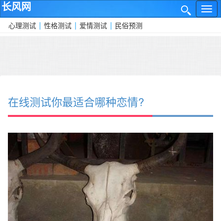
长风网
网
✕
站
|
|
|
心理测试
性格测试
爱情测试
民俗预测
导
航
在线测试你最适合哪种恋情?