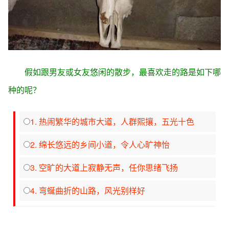
假如跟男友或女友悠闲的散步，最喜欢走的路是如下哪
种的呢？
1. 热闹繁华的城市大道，人群熙攘，五光十色
2. 绵长悠远的乡间小道，令人心旷神怡
3. 空旷的大道上寂静无声，任你思绪飞扬
4. 弯蜒曲折的山路，风光别样好