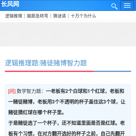
长风网
网
✕
站
|
|
|
逻辑推理
脑筋急转弯
猜谜语
十万个为什么
导
航
逻辑推理题:赌徒赌博智力题
[问]
数学智力题：
一老板有2个白球和1个红球，老板和
一赌徒赌博，老板用3个不透明的杯子盖住这3个球，让
赌徒猜红球在哪个杯子里。
于是赌徒选了一个杯子，还不知道里面是否是红球。老
板有个习惯，在对方翻开选好的杯子之前，自己先翻开