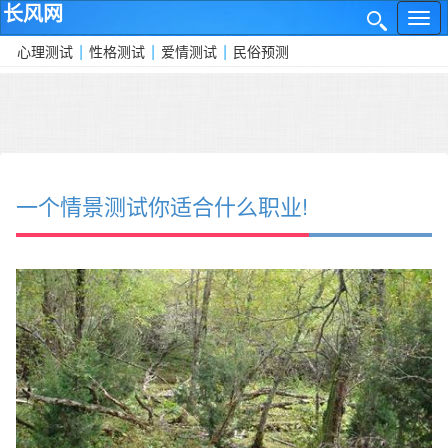
长风网
网
✕
站
|
|
|
心理测试
性格测试
爱情测试
民俗预测
导
航
一个情景测试你适合什么职业!