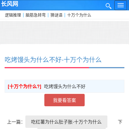
长风网
网
✕
站
|
|
|
逻辑推理
脑筋急转弯
猜谜语
十万个为什么
导
航
吃烤馒头为什么不好-十万个为什么
[十万个为什么?]
吃烤馒头为什么不好
我要看答案
上一篇：
吃红薯为什么肚子胀-十万个为什么
下