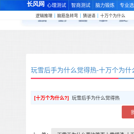
长风网
心理测试
智商测试
脑力锻炼
专业选
|
|
|
逻辑推理
脑筋急转弯
猜谜语
十万个为什么
玩雪后手为什么觉得热-十万个为什
[十万个为什么?]
玩雪后手为什么觉得热