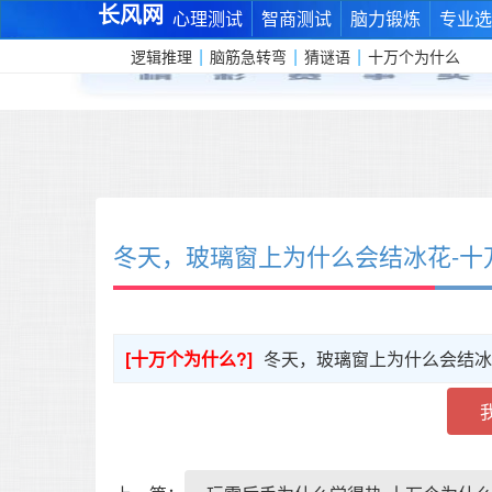
长风网
心理测试
智商测试
脑力锻炼
专业选
|
|
|
逻辑推理
脑筋急转弯
猜谜语
十万个为什么
冬天，玻璃窗上为什么会结冰花-十
[十万个为什么?]
冬天，玻璃窗上为什么会结冰